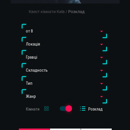
Квест кімнати Київ
/
Розклад
от 8
Локація
Гравці
Cкладность
Тип
Жанр
Кімнати
Розклад