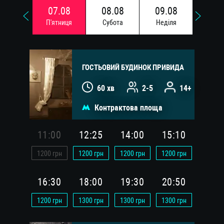
07.08
08.08
09.08
10.
П'ятниця
Субота
Недiля
Понед
ГОСТЬОВИЙ БУДИНОК ПРИВИДА
60 хв
2-5
14+
Контрактова площа
11:00
12:25
14:00
15:10
1200
грн
1200
грн
1200
грн
1200
грн
16:30
18:00
19:30
20:50
1200
грн
1300
грн
1300
грн
1300
грн