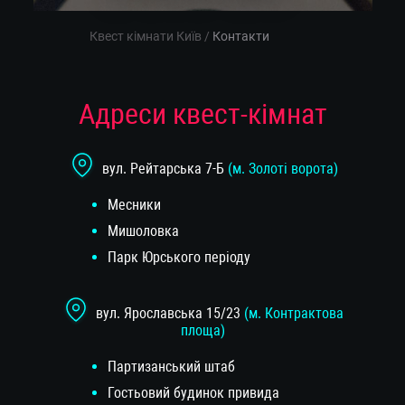
Квест кімнати Київ
/
Контакти
Адреси квест-кімнат
вул. Рейтарська 7-Б
(м. Золоті ворота)
Месники
Мишоловка
Парк Юрського перiоду
вул. Ярославська 15/23
(м. Контрактова
площа)
Партизанський штаб
Гостьовий будинок привида