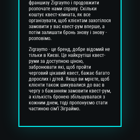
франшизу Zigraymo і продовжити
розпочате нами справу. Скільки
коштує квест-кімната, як все
організувати, щоб клієнтам захотілося
замовити у вас квест-рум вперше, а
потім залишати бронь знову і знову -
розповімо.
Zigraymo - це бренд, добре відомий не
тільки в Києві. Це найкрутіші квест-
руми за доступною ціною,
забронювати які, щоб пройти
черговий цікавий квест, бажає багато
дорослих і дітей. Якщо ви мрієте, щоб
клієнти також шикувалися до вас в
чергу з бажанням замовити квест-рум,
а кількість бронею збільшувалася з
кожним днем, тоді пропонуємо стати
частиною сім'ї Зіграймо.