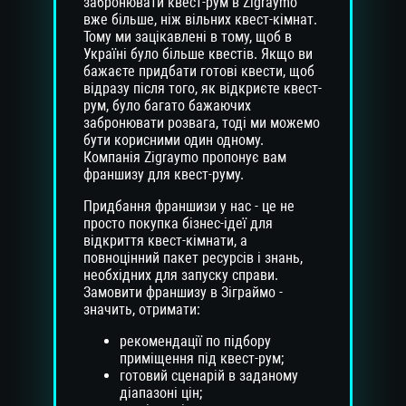
забронювати квест-рум в Zigraymo
вже більше, ніж вільних квест-кімнат.
Тому ми зацікавлені в тому, щоб в
Україні було більше квестів. Якщо ви
бажаєте придбати готові квести, щоб
відразу після того, як відкриєте квест-
рум, було багато бажаючих
забронювати розвага, тоді ми можемо
бути корисними один одному.
Компанія Zigraymo пропонує вам
франшизу для квест-руму.
Придбання франшизи у нас - це не
просто покупка бізнес-ідеї для
відкриття квест-кімнати, а
повноцінний пакет ресурсів і знань,
необхідних для запуску справи.
Замовити франшизу в Зіграймо -
значить, отримати:
рекомендації по підбору
приміщення під квест-рум;
готовий сценарій в заданому
діапазоні цін;