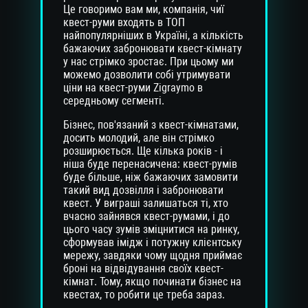
Це говоримо вам ми, компанія, чиї
квест-руми входять в ТОП
найпопулярніших в Україні, а кількість
бажаючих забронювати квест-кімнату
у нас стрімко зростає. При цьому ми
можемо дозволити собі утримувати
ціни на квест-руми Zigraymo в
середньому сегменті.
Бізнес, пов'язаний з квест-кімнатами,
досить молодий, але він стрімко
розширюється. Ще кілька років - і
ніша буде перенасичена: квест-румів
буде більше, ніж бажаючих замовити
такий вид дозвілля і забронювати
квест. У виграші залишаться ті, хто
вчасно зайнявся квест-румами, і до
цього часу зумів зміцнитися на ринку,
сформував імідж і потужну клієнтську
мережу, завдяки чому щодня приймає
броні на відвідування своїх квест-
кімнат. Тому, якщо починати бізнес на
квестах, то робити це треба зараз.