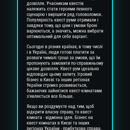
дозвілля. Учасникам квестів
належить стати героями певного
сценарію і вирішити ряд головоломок.
Популярність квест-руми отримали і
завдяки тому, що ціни і умови броні
варіюються, а значить, можна вибрати
оптимальний для себе варіант.
Сьогодні в різних країнах, в тому числі
і в Україні, люди готові платити за
розваги чималі гроші за умови, що їм
пропонують замовити по-справжньому
цікаве дозвілля. Квест-рум ідеально
відповідає цьому запиту. Ігровий
бізнес в Києві та інших регіонах
України стрімко розвивається,
бажаючих зайнятися квест-кімнатами
з'являється все більше.
Якщо ви роздумуєте над тим, щоб
відкрити власну справу, то квест-
кімната - відмінна ідея. Бізнес на
квест-кімнатах в Києві та інших
регіонах України - прибуткова справа.