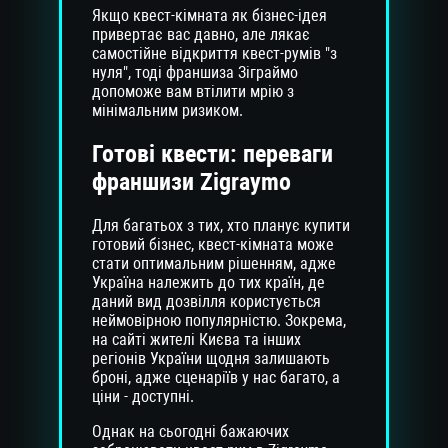
Якщо квест-кімната як бізнес-ідея
привертає вас давно, але лякає
самостійне відкриття квест-румів "з
нуля", тоді франшиза Зіграймо
допоможе вам втілити мрію з
мінімальним ризиком.
Готові квести: переваги
франшизи Zigraymo
Для багатьох з тих, хто планує купити
готовий бізнес, квест-кімната може
стати оптимальним рішенням, адже
Україна належить до тих країн, де
даний вид дозвілля користується
неймовірною популярністю. Зокрема,
на сайті жителі Києва та інших
регіонів України щодня залишають
броні, адже сценаріїв у нас багато, а
ціни - доступні.
Однак на сьогодні бажаючих