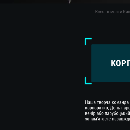
Квест кімнати Киї
КОР
Наша творча команда 
корпоратив, День народ
вечір або парубоцький 
запам'ятаєте назавжд