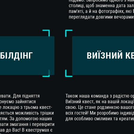
столиці, щоб знаменна дата зал
пам'яті, а й на фотографіях, які
переглядати довгими вечорами
-БІЛДІНГ
ВИЇЗНИЙ К
увати. Для підняття
Також наша команда з радістю ор
понуємо зайнятися
Виїзний квест, як на вашій локаці
е локацію з трьома квест-
свою. Це стане родзинкою вашого
вляється можливість трішки
всіх гостей! Ми розробимо індиві
стям. За допомогою наших
для особливо сміливих та креати
ати змагання і перевірити
ітав до Вас! В квеструмах є