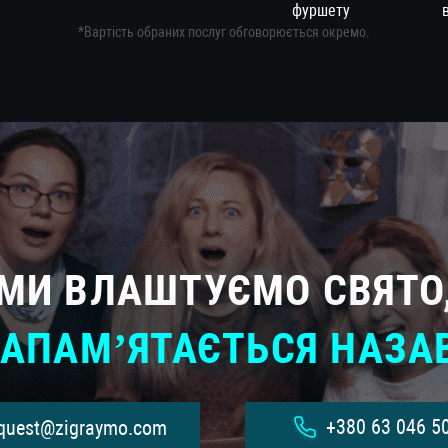
фуршету
*Вартість обраних послуг обговорюється окремо.
МИ ВЛАШТУЄМО СВЯТО
ЗАПАМ’ЯТАЄТЬСЯ НАЗ
+380 63 046 5
quest@zigraymo.com