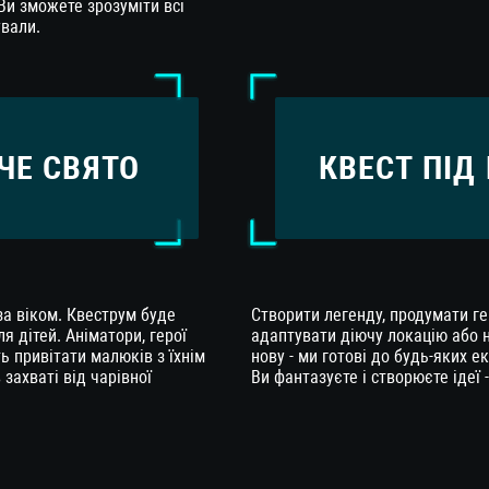
Ви зможете зрозуміти всі
ували.
ЧЕ СВЯТО
КВЕСТ ПІД
а віком. Квеструм буде
Створити легенду, продумати ге
я дітей. Аніматори, герої
адаптувати діючу локацію або 
ь привітати малюків з їхнім
нову - ми готові до будь-яких е
 захваті від чарівної
Ви фантазуєте і створюєте ідеї 