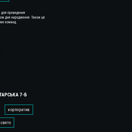
е для проведення
також дня народження. Також ця
лих команд.
ТАРСЬКА 7-Б
корпоратив
 свято