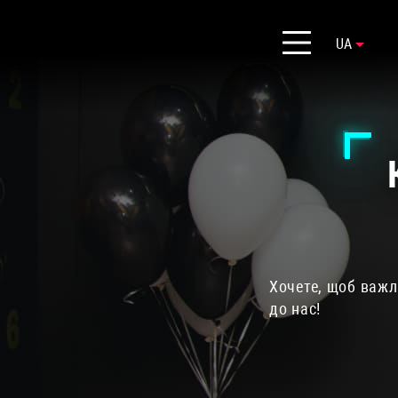
UA
Хочете, щоб важли
до нас!