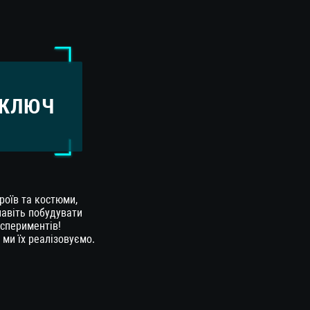
 КЛЮЧ
роїв та костюми,
навіть побудувати
кспериментів!
- ми їх реалізовуємо.