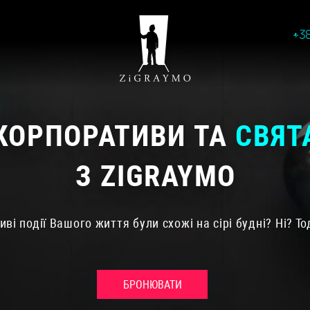
+3
КОРПОРАТИВИ ТА
СВЯТ
З ZIGRAYMO
ві події Вашого життя були схожі на сірі будні? Ні? Т
БРОНЮВАТИ