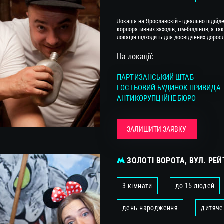
Локація на Ярославскій - ідеально підійд
корпоративних заходів, тім-білдінгів, а 
локація підходить для досвідчених дорос
На локації:
ПАРТИЗАНСЬКИЙ ШТАБ
ГОСТЬОВИЙ БУДИНОК ПРИВИДА
АНТИКОРУПЦІЙНЕ БЮРО
ЗАЛИШИТИ ЗАЯВКУ
ЗОЛОТІ ВОРОТА, ВУЛ. РЕЙ
3 кімнати
до 15 людей
день народження
дитяче