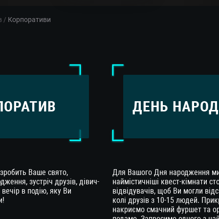
в
/
Корпоративи
ПОРАТИВ
ДЕНЬ НАРО
зробить Ваше свято,
Для Вашого Дня народження м
ження, зустріч друзів, дівич-
наймістичніші квест-кімнати ст
вечір в подію, яку Ви
відвідувачів, щоб Ви могли від
и!
колі друзів з 10-15 людей. Прик
накриємо смачний фуршет та ор
подамо. Запросимо одного з на