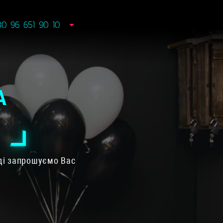
80 96 651 90 10
А
оді запрошуємо Вас