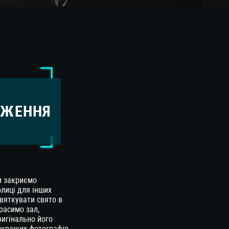
ДЖЕННЯ
и закриємо
олиці для інших
святкувати свято в
расимо зал,
игінально його
йкращих фотографів