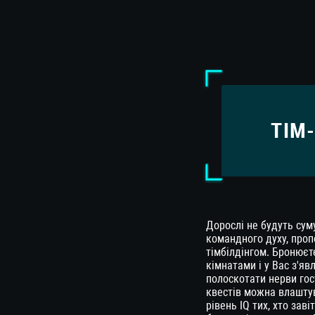
ТІМ
Дорослі не будуть сум
командного духу, про
тімбілдінгом. Бронюєт
кімнатами і у Вас з'я
полоскотати нерви го
квестів можна влаштув
рівень IQ тих, хто зав