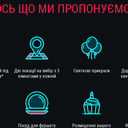
ОСЬ ЩО МИ ПРОПОНУЄМО
 під
Дві локації на вибір з 3
Святкові прикраси
Дод
а*
кімнатами у кожній
кве
Посуд для фуршету
Розміщення вашого
Ф