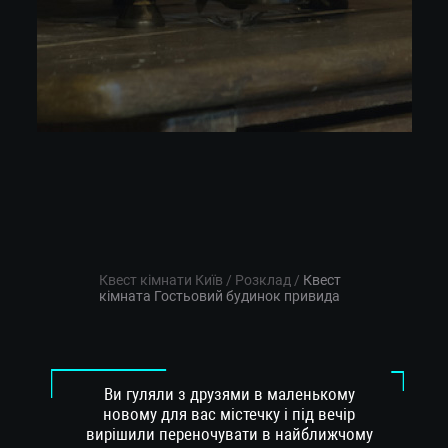
Квест кімнати Київ
/
Розклад
/
Квест
кімната Гостьовий будинок привида
Ви гуляли з друзями в маленькому
новому для вас містечку і під вечір
вирішили переночувати в найближчому