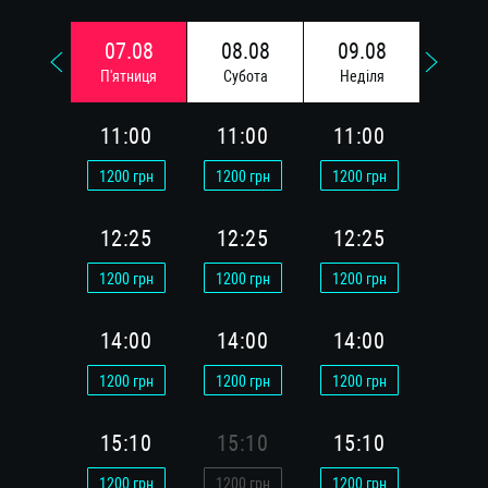
07.08
08.08
09.08
10.
П'ятниця
Субота
Недiля
Понед
11:00
11:00
11:00
11:
1200
грн
1200
грн
1200
грн
1200
г
12:25
12:25
12:25
12:
1200
грн
1200
грн
1200
грн
1200
г
14:00
14:00
14:00
14:
1200
грн
1200
грн
1200
грн
1200
г
15:10
15:10
15:10
15:
1200
грн
1200
грн
1200
грн
1200
г