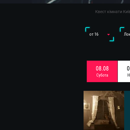
Квест кімнати Киї
от 16
Лок
08.08
0
Субота
Н
15.08
1
Субота
Н