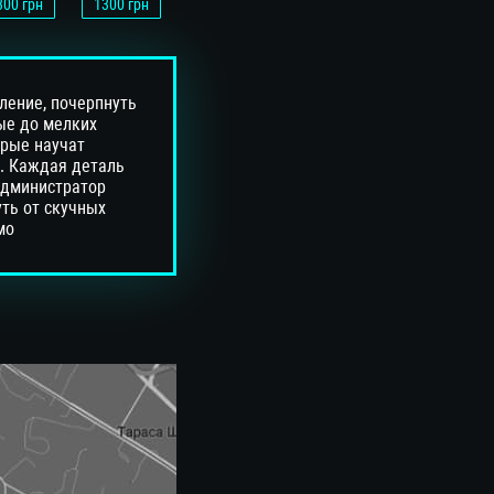
300
грн
1300
грн
ление, почерпнуть
ые до мелких
орые научат
м. Каждая деталь
 администратор
уть от скучных
мо