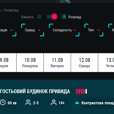
в
/
Розклад
Кімнати
Розклад
ація
Гравці
Cкладность
Тип
9.08
10.08
11.08
12.08
13.
едiля
Понедiлок
Вiвторок
Середа
Четв
6.08
17.08
едiля
Понедiлок
ГОСТЬОВИЙ БУДИНОК ПРИВИДА
60 хв
2-5
14+
Контрактова площ