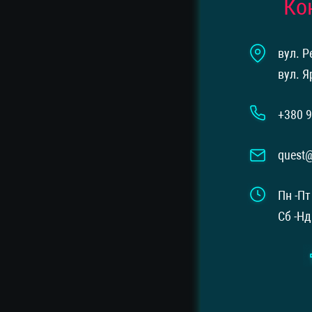
Ко
вул. Р
вул. Я
+380 9
quest
Пн -Пт
Сб -Нд