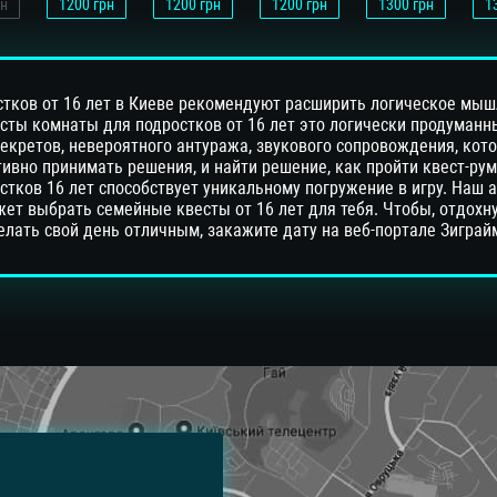
н
1200
грн
1200
грн
1200
грн
1300
грн
1
стков от 16 лет в Киеве рекомендуют расширить логическое мыш
сты комнаты для подростков от 16 лет это логически продуманн
екретов, невероятного антуража, звукового сопровождения, кот
ивно принимать решения, и найти решение, как пройти квест-ру
стков 16 лет способствует уникальному погружение в игру. Наш
ет выбрать семейные квесты от 16 лет для тебя. Чтобы, отдохн
елать свой день отличным, закажите дату на веб-портале Зиграй