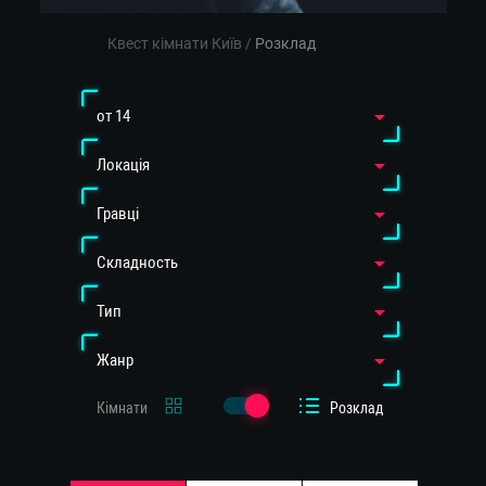
Квест кімнати Київ
/
Розклад
от 14
Локація
Гравці
Cкладность
Тип
Жанр
Кімнати
Розклад