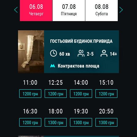
06.08
07.08
08.08
09.
Четверг
П'ятниця
Субота
Недi
ГОСТЬОВИЙ БУДИНОК ПРИВИДА
60 хв
2-5
14+
Контрактова площа
11:00
12:25
14:00
15:10
1200
грн
1200
грн
1200
грн
1200
грн
16:30
18:00
19:30
20:50
1200
грн
1300
грн
1300
грн
1300
грн