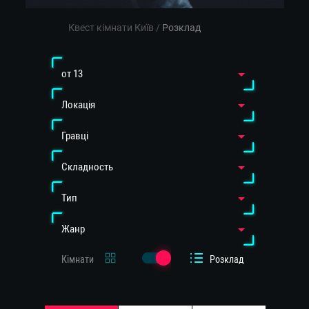
Квест кімнати Київ
/
Розклад
от 13
Локація
Гравці
Cкладность
Тип
Жанр
Кімнати
Розклад