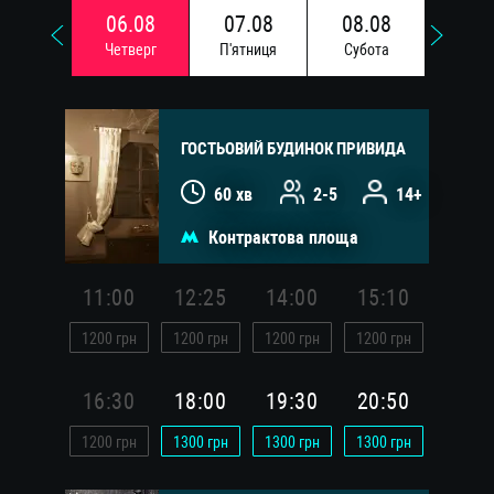
06.08
07.08
08.08
09.
Четверг
П'ятниця
Субота
Недi
ГОСТЬОВИЙ БУДИНОК ПРИВИДА
60 хв
2-5
14+
Контрактова площа
11:00
12:25
14:00
15:10
1200
грн
1200
грн
1200
грн
1200
грн
16:30
18:00
19:30
20:50
1200
грн
1300
грн
1300
грн
1300
грн