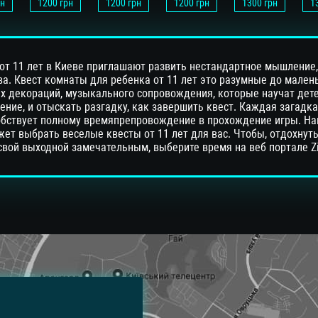
н
1200
грн
1200
грн
1200
грн
1300
грн
1
от 11 лет в Киеве приглашают развить нестандартное мышление,
а. Квест комнаты для ребенка от 11 лет это разумные до мален
ых декораций, музыкального сопровождения, которые научат дет
ние, и отыскать разгадку, как завершить квест. Каждая загадка
собствует полному времяпрепровождение в прохождение игры. На
ет выбрать веселые квесты от 11 лет для вас. Чтобы, отдохнут
свой выходной замечательным, выберите время на веб портале Z