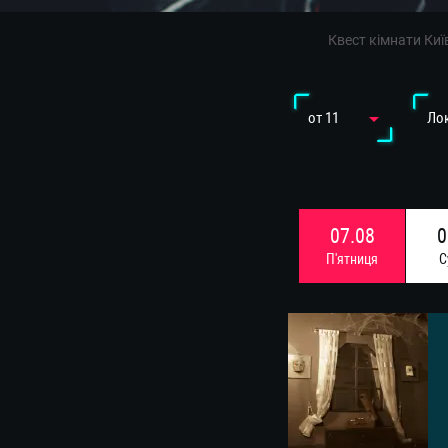
Квест кімнати Киї
от 11
Лок
07.08
0
П'ятниця
С
14.08
1
П'ятниця
С