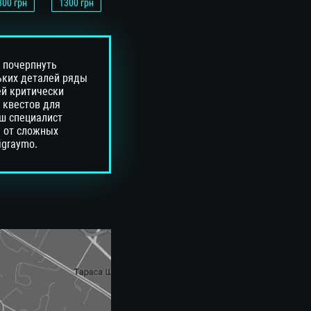
300
грн
1300
грн
 почерпнуть
ьких деталей ряды
ей критически
 квестов для
ш специалист
ь от сложных
igraymo.