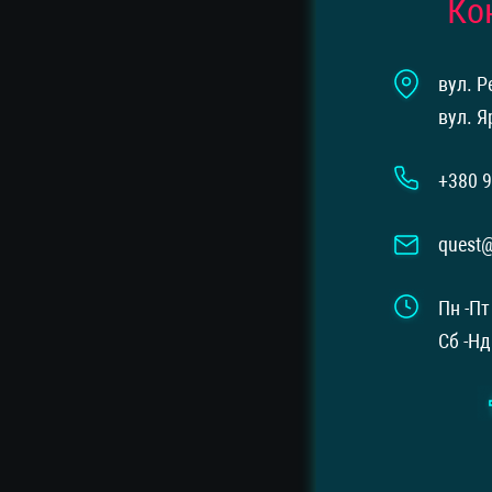
Ко
вул. Р
вул. Я
+380 9
quest
Пн -Пт
Сб -Нд