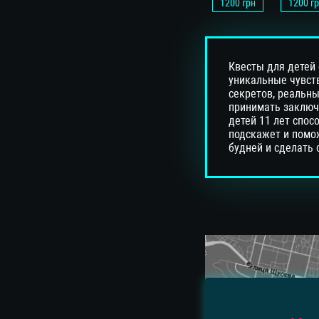
1200
грн
1200
гр
Квесты для детей 
уникальные чувств
секретов, реальн
принимать заключе
детей 11 лет спо
подскажет и помож
будней и сделать 