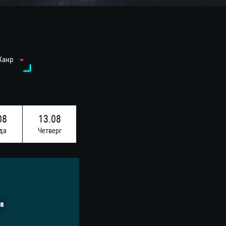
Жанр
08
13.08
да
Четверг
а