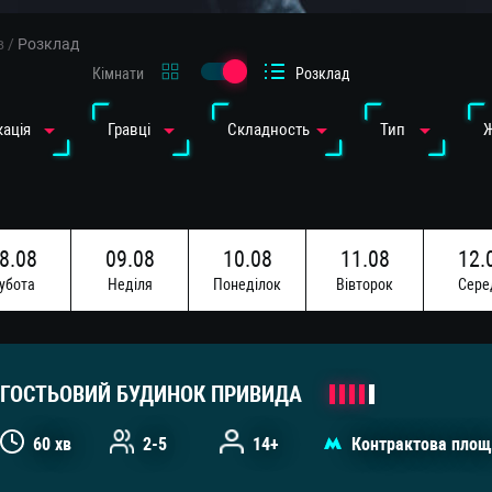
в
/
Розклад
Кімнати
Розклад
ація
Гравці
Cкладность
Тип
8.08
09.08
10.08
11.08
12.
убота
Недiля
Понедiлок
Вiвторок
Сере
5.08
16.08
убота
Недiля
ГОСТЬОВИЙ БУДИНОК ПРИВИДА
60 хв
2-5
14+
Контрактова площ