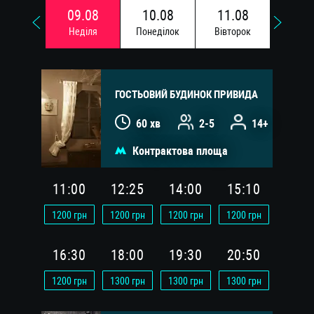
09.08
10.08
11.08
12.
Недiля
Понедiлок
Вiвторок
Сере
ГОСТЬОВИЙ БУДИНОК ПРИВИДА
60 хв
2-5
14+
Контрактова площа
11:00
12:25
14:00
15:10
1200
грн
1200
грн
1200
грн
1200
грн
16:30
18:00
19:30
20:50
1200
грн
1300
грн
1300
грн
1300
грн