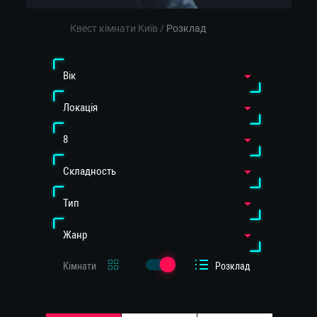
Квест кімнати Київ
/
Розклад
Вiк
Локація
8
Cкладность
Тип
Жанр
Кімнати
Розклад