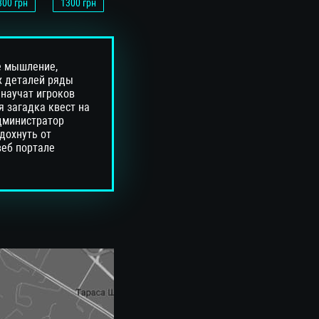
300
грн
1300
грн
е мышление,
х деталей ряды
 научат игроков
я загадка квест на
дминистратор
дохнуть от
веб портале