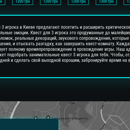
н
1200
грн
1200
грн
1200
грн
1300
грн
1
 3 игрока в Киеве предлагают посетить и расширить критическо
ельные эмоции. Квест для 3 игрока это продуманные до малейши
оломок, реальных декораций, звукового сопровождения, которые
ения, и отыскать разгадку, как завершить квест-комнату. Кажда
твует полному времяпрепровождение в прохождение игры. Наш а
ет подобрать занимательные квест 3 игрока для тебя. Чтобы, от
дней и сделать свой выходной хорошим, забронируйте время на 