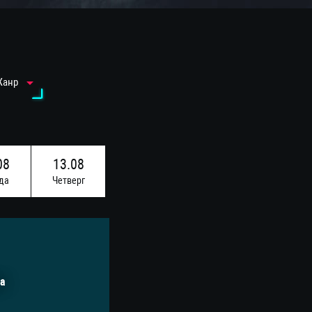
Жанр
08
13.08
да
Четверг
а