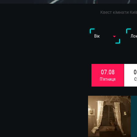
Квест кімнати Киї
Вiк
Лок
07.08
0
П'ятниця
С
14.08
1
П'ятниця
С