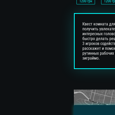
1200
грн
1200
гр
Квест комната для
получить увлекат
интересных голов
быстро делать реш
3 игроков содейс
расскажет и помож
рутинных рабочих 
зиграймо.