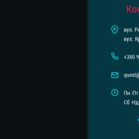
Ко
вул. Р
вул. Я
+380 9
quest
Пн -Пт
Сб -Нд