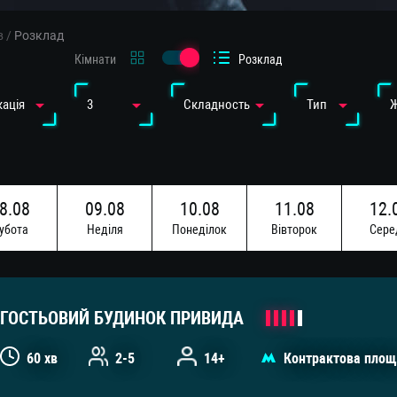
в
/
Розклад
Кімнати
Розклад
ація
3
Cкладность
Тип
8.08
09.08
10.08
11.08
12.
убота
Недiля
Понедiлок
Вiвторок
Сере
5.08
16.08
убота
Недiля
ГОСТЬОВИЙ БУДИНОК ПРИВИДА
60 хв
2-5
14+
Контрактова площ