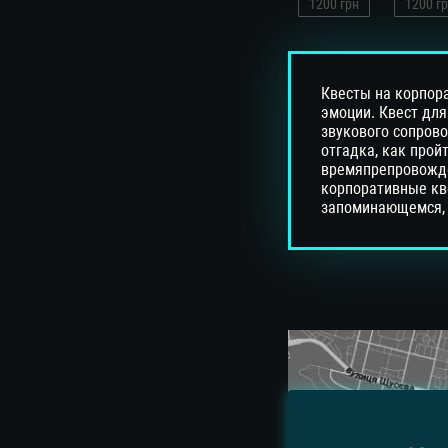
1200
грн
1200
гр
Квесты на корпор
эмоции. Квест для
звукового сопров
отгадка, как прой
времяпрепровожде
корпоративные кве
запоминающемся, з