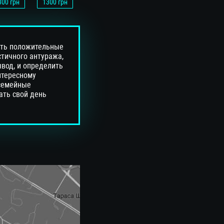
300
грн
1300
грн
уть положительные
стичного антуража,
вод, и определить
нтересному
 семейные
ать свой день