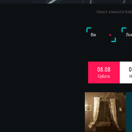
Квест кімнати Киї
Вiк
Лок
08.08
0
Субота
Н
15.08
1
Субота
Н