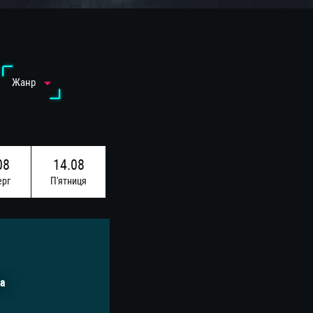
Жанр
08
14.08
ерг
П'ятниця
а