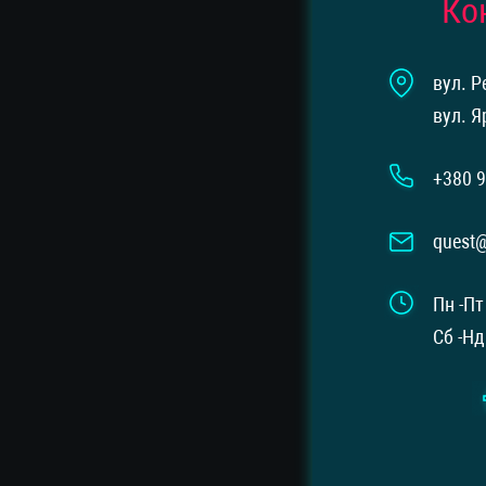
Ко
вул. Р
вул. Я
+380 9
quest
Пн -Пт
Сб -Нд