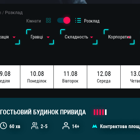
в
/
Розклад
Кімнати
Розклад
ація
Гравці
Cкладность
Корпоратив
9.08
10.08
11.08
12.08
13.
едiля
Понедiлок
Вiвторок
Середа
Четв
6.08
17.08
едiля
Понедiлок
ГОСТЬОВИЙ БУДИНОК ПРИВИДА
60 хв
2-5
14+
Контрактова площ