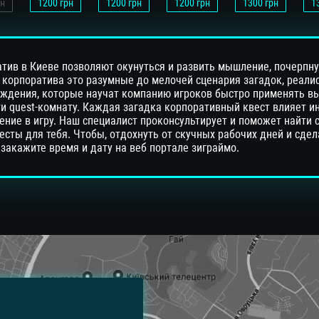
н
1200
грн
1200
грн
1200
грн
1300
грн
1
атив в Киеве позволяют окунуться и развить мышление, почерпн
 корпоратива это разумные до мелочей сценария загадок, реали
ождения, которые научат компанию игроков быстро применять вы
ти quest-комнату. Каждая загадка корпоративный квест влияет и
ние в игру. Наш специалист проконсультирует и поможет найти
сты для тебя. Чтобы, отдохнуть от скучных рабочих дней и сдел
акажите время и дату на веб портале зиграймо.