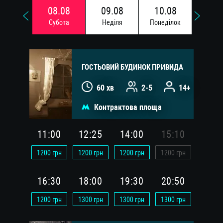
08.08
09.08
10.08
11.
Субота
Недiля
Понедiлок
Вiвто
ГОСТЬОВИЙ БУДИНОК ПРИВИДА
60 хв
2-5
14+
Контрактова площа
11:00
12:25
14:00
15:10
1200
грн
1200
грн
1200
грн
1200
грн
16:30
18:00
19:30
20:50
1200
грн
1300
грн
1300
грн
1300
грн