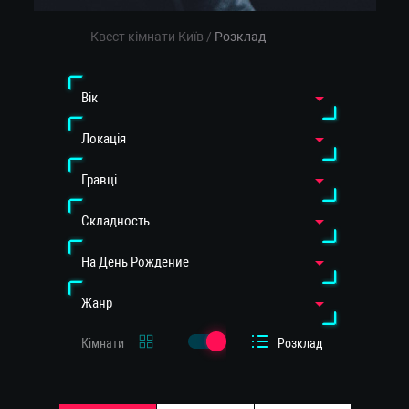
Квест кімнати Київ
/
Розклад
Вiк
Локація
Гравці
Cкладность
На День Рождение
Жанр
Кімнати
Розклад