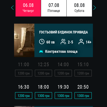
06.08
07.08
08.08
09.
Четверг
П'ятниця
Субота
Недi
ГОСТЬОВИЙ БУДИНОК ПРИВИДА
60 хв
2-5
14+
Контрактова площа
11:00
12:25
14:00
15:10
1200
грн
1200
грн
1200
грн
1200
грн
16:30
18:00
19:30
20:50
1200
грн
1300
грн
1300
грн
1300
грн