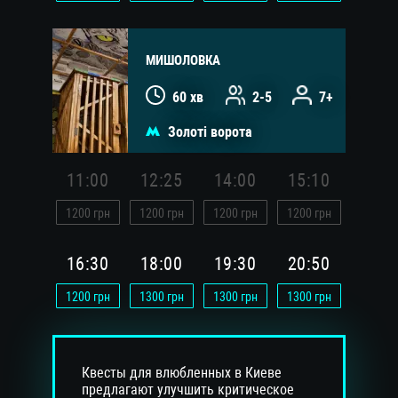
МИШОЛОВКА
60 хв
2-5
7+
Золоті ворота
11:00
12:25
14:00
15:10
1200
грн
1200
грн
1200
грн
1200
грн
16:30
18:00
19:30
20:50
1200
грн
1300
грн
1300
грн
1300
грн
Квесты для влюбленных в Киеве
предлагают улучшить критическое