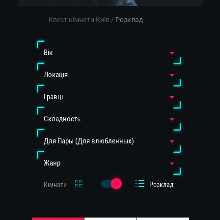
Квест кімнати Київ
/
Розклад
Вiк
Локація
Гравці
Cкладность
Для Пары (Для влюбленных)
Жанр
Кімнати
Розклад