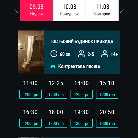
09.08
10.08
11.08
12.
Недiля
Понедiлок
Вiвторок
Сере
ГОСТЬОВИЙ БУДИНОК ПРИВИДА
60 хв
2-5
14+
Контрактова площа
11:00
12:25
14:00
15:10
1200
грн
1200
грн
1200
грн
1200
грн
16:30
18:00
19:30
20:50
1200
грн
1300
грн
1300
грн
1300
грн