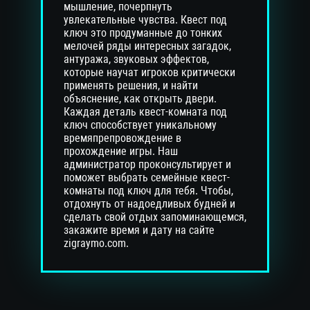
мышление, почерпнуть
увлекательные чувства. Квест под
ключ это продуманные до тонких
мелочей ряды интересных загадок,
антуража, звуковых эффектов,
которые научат игроков критически
применять решения, и найти
объяснение, как открыть двери.
Каждая деталь квест-комната под
ключ способствует уникальному
времяпрепровождение в
прохождение игры. Наш
администратор проконсультирует и
поможет выбрать семейные квест-
комнаты под ключ для тебя. Чтобы,
отдохнуть от надоедливых будней и
сделать свой отдых запоминающемся,
закажите время и дату на сайте
zigraymo.com.