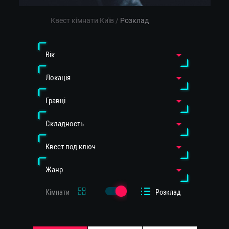
Квест кімнати Київ
/
Розклад
Вiк
Локація
Гравці
Cкладность
Квест под ключ
Жанр
Кімнати
Розклад