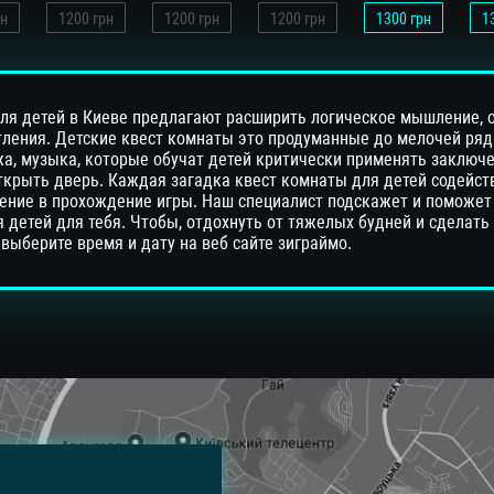
н
1200
грн
1200
грн
1200
грн
1300
грн
1
ля детей в Киеве предлагают расширить логическое мышление, 
ления. Детские квест комнаты это продуманные до мелочей ряд
а, музыка, которые обучат детей критически применять заключе
ткрыть дверь. Каждая загадка квест комнаты для детей содейст
ние в прохождение игры. Наш специалист подскажет и поможет
 детей для тебя. Чтобы, отдохнуть от тяжелых будней и сделать
ыберите время и дату на веб сайте зиграймо.