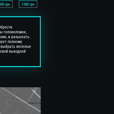
300
грн
1300
грн
обрести
ы головоломок,
ние, и разыскать
вует полному
 выбрать веселые
 свой выходной