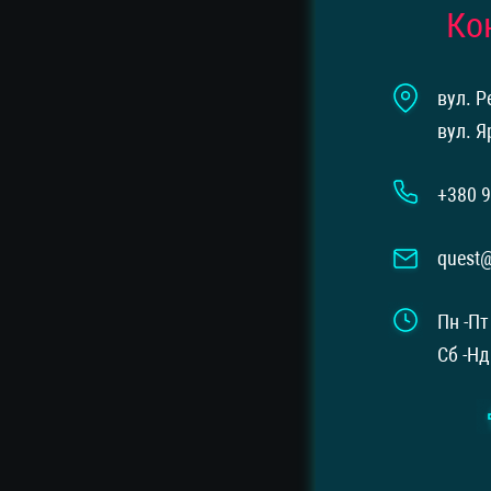
Ко
вул. Р
вул. Я
+380 9
quest
Пн -Пт
Сб -Нд