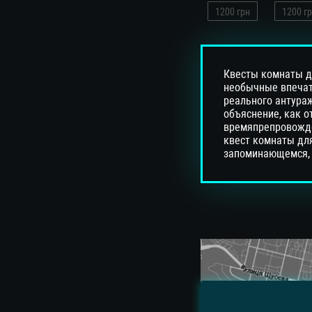
1200
грн
1200
гр
Квесты комнаты д
необычные впечат
реального антураж
объяснение, как о
времяпрепровожде
квест комнаты для
запоминающемся, в