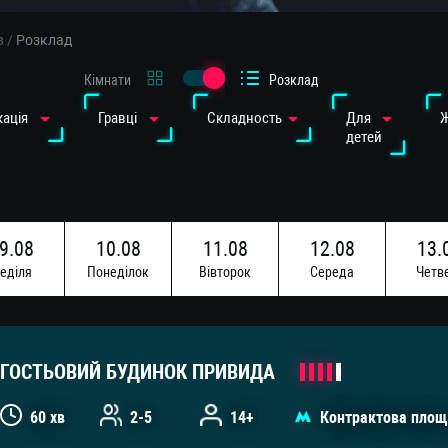
в
/
Розклад
Кімнати
Розклад
ація
Гравці
Cкладность
Для
детей
9.08
10.08
11.08
12.08
13.
едiля
Понедiлок
Вiвторок
Середа
Четв
6.08
17.08
едiля
Понедiлок
ГОСТЬОВИЙ БУДИНОК ПРИВИДА
60 хв
2-5
14+
Контрактова площ