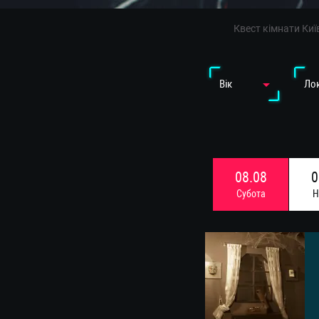
Квест кімнати Киї
Вiк
Лок
08.08
0
Субота
Н
15.08
1
Субота
Н