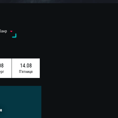
Жанр
08
14.08
ерг
П'ятниця
а