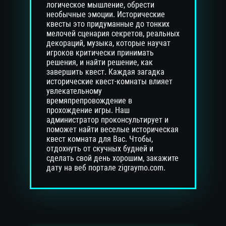
логическое мышление, обрести
необычные эмоции. Исторические
квесты это придуманные до тонких
мелочей сценария секретов, реальных
декораций, музыка, которые научат
игроков критически принимать
решения, и найти решение, как
завершить квест. Каждая загадка
исторические квест-комнаты влияет
увлекательному
времяпрепровождение в
прохождение игры. Наш
администратор проконсультирует и
поможет найти веселые историческая
квест комната для Вас. Чтобы,
отдохнуть от скучных будней и
сделать свой день хорошим, закажите
дату на веб портале zigraymo.com.