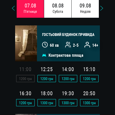
07.08
08.08
09.08
10.
П'ятниця
Субота
Недiля
Понед
ГОСТЬОВИЙ БУДИНОК ПРИВИДА
60 хв
2-5
14+
Контрактова площа
11:00
12:25
14:00
15:10
1200
грн
1200
грн
1200
грн
1200
грн
16:30
18:00
19:30
20:50
1200
грн
1300
грн
1300
грн
1300
грн