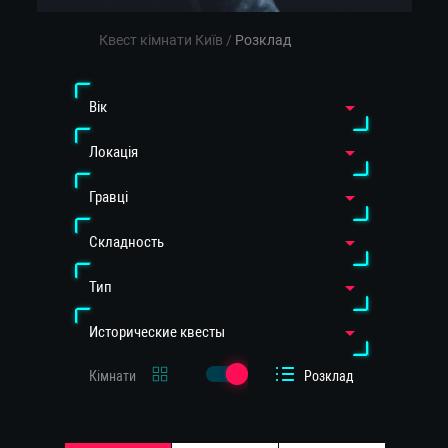
Квест кімнати Київ
/
Розклад
Вiк
Локація
Гравці
Cкладность
Тип
Исторические квесты
Кімнати
Розклад