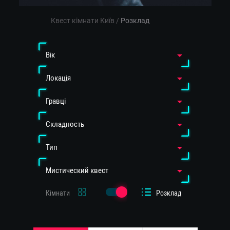
Квест кімнати Київ
/
Розклад
Вiк
Локація
Гравці
Cкладность
Тип
Мистический квест
Кімнати
Розклад