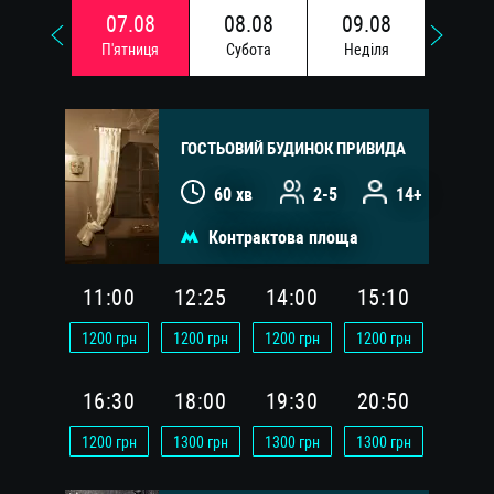
07.08
08.08
09.08
10.
П'ятниця
Субота
Недiля
Понед
ГОСТЬОВИЙ БУДИНОК ПРИВИДА
60 хв
2-5
14+
Контрактова площа
11:00
12:25
14:00
15:10
1200
грн
1200
грн
1200
грн
1200
грн
16:30
18:00
19:30
20:50
1200
грн
1300
грн
1300
грн
1300
грн