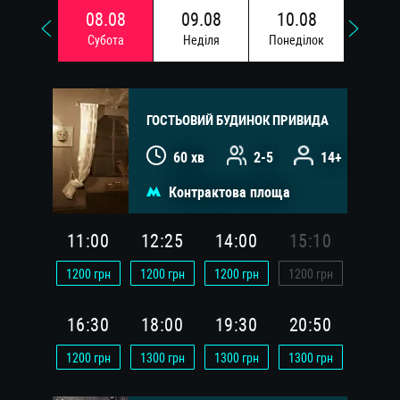
08.08
09.08
10.08
11.
Субота
Недiля
Понедiлок
Вiвто
ГОСТЬОВИЙ БУДИНОК ПРИВИДА
60 хв
2-5
14+
Контрактова площа
11:00
12:25
14:00
15:10
1200
грн
1200
грн
1200
грн
1200
грн
16:30
18:00
19:30
20:50
1200
грн
1300
грн
1300
грн
1300
грн