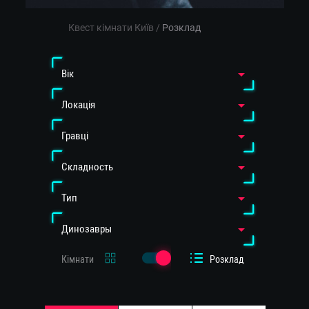
Квест кімнати Київ
/
Розклад
Вiк
Локація
Гравці
Cкладность
Тип
Динозавры
Кімнати
Розклад