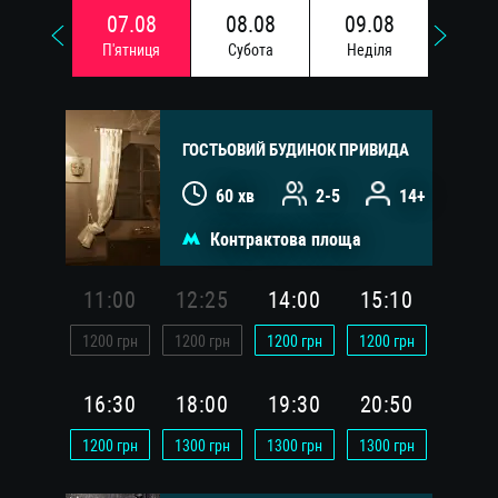
07.08
08.08
09.08
10.
П'ятниця
Субота
Недiля
Понед
ГОСТЬОВИЙ БУДИНОК ПРИВИДА
60 хв
2-5
14+
Контрактова площа
11:00
12:25
14:00
15:10
1200
грн
1200
грн
1200
грн
1200
грн
16:30
18:00
19:30
20:50
1200
грн
1300
грн
1300
грн
1300
грн