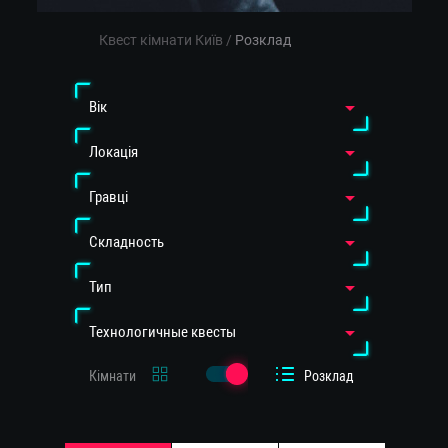
Квест кімнати Київ
/
Розклад
Вiк
Локація
Гравці
Cкладность
Тип
Технологичные квесты
Кімнати
Розклад