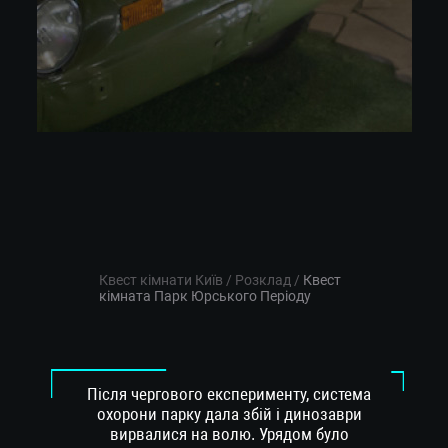
Квест кімнати Київ
/
Розклад
/
Квест
кімната Парк Юрського Періоду
Після чергового експерименту, система
охорони парку дала збій і динозаври
вирвалися на волю. Урядом було