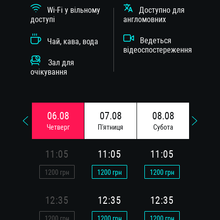
Wi-Fi у вільному
Доступно для
доступі
англомовних
Ведеться
Чай, кава, вода
відеоспостереження
Зал для
очікування
06.08
07.08
08.08
09.
Четверг
П'ятниця
Субота
Недi
11:05
11:05
11:05
11:
1200
грн
1200
грн
1200
грн
1200
г
12:35
12:35
12:35
12:
1200
грн
1200
грн
1200
грн
1200
г