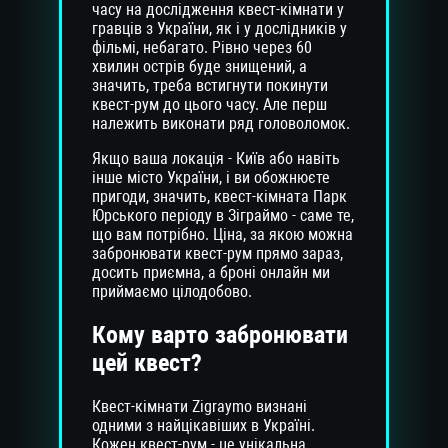
часу на дослідження квест-кімнати у
гравців з України, як і у дослідників у
фільмі, небагато. Рівно через 60
хвилин острів буде знищений, а
значить, треба встигнути покинути
квест-рум до цього часу. Але перш
належить виконати ряд головоломок.
Якщо ваша локація - Київ або навіть
інше місто України, і ви обожнюєте
пригоди, значить, квест-кімната Парк
Юрського періоду в Зіграймо - саме те,
що вам потрібно. Ціна, за якою можна
забронювати квест-рум прямо зараз,
досить приємна, а броні онлайн ми
приймаємо цілодобово.
Кому варто забронювати
цей квест?
Квест-кімнати Zigraymo визнані
одними з найцікавіших в Україні.
Кожен квест-рум - це унікальна