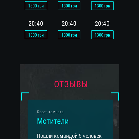
1300
грн
1300
грн
1300
грн
1300
г
20:40
20:40
20:40
20:
1300
грн
1300
грн
1300
грн
1300
г
ОТЗЫВЫ
Квест комната
Мстители
Пошли командой 5 человек