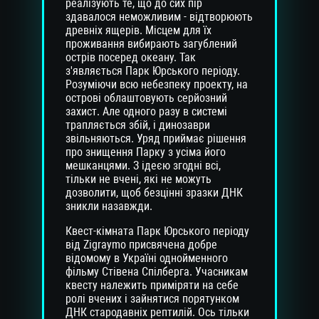
реалізують те, що до сих пір
здавалося неможливим - відтворюють
древніх ящерів. Місцем для їх
проживання вибирають загублений
острів посеред океану. Так
з'являється Парк Юрського періоду.
Розуміючи всю небезпеку проекту, на
острові облаштовують серйозний
захист. Але одного разу в системі
трапляється збій, і динозаври
звільняються. Уряд приймає рішення
про знищення Парку з усіма його
мешканцями. З ідеєю згодні всі,
тільки не вчені, які не можуть
дозволити, щоб безцінні зразки ДНК
зникли назавжди.
Квест-кімната Парк Юрського періоду
від Zigraymo присвячена добре
відомому в Україні однойменного
фільму Стівена Спілберга. Учасникам
квесту належить приміряти на себе
ролі вчених і зайнятися порятунком
ДНК стародавніх рептилій. Ось тільки