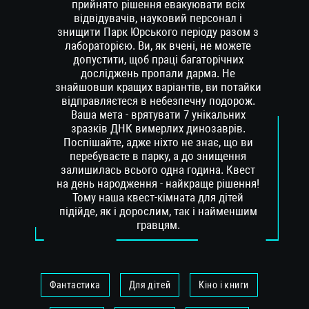
прийнято рішення евакуювати всіх
відвідувачів, науковий персонал і
знищити Парк Юрського періоду разом з
лабораторією. Ви, як вчені, не можете
допустити, щоб праці багаторічних
досліджень пропали дарма. Не
знайшовши кращих варіантів, ви потайки
відправляєтеся в небезпечну подорож.
Ваша мета - врятувати 7 унікальних
зразків ДНК вимерлих динозаврів.
Поспішайте, адже ніхто не знає, що ви
перебуваєте в парку, а до знищення
залишилась всього одна година. Квест
на день народження - найкраще рішення!
Тому наша квест-кімната для дітей
підійде, як і дорослим, так і найменшим
гравцям.
Фантастика
Для дітей
Кіно і книги