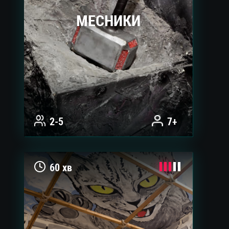
МЕСНИКИ
2-5
7+
60 хв