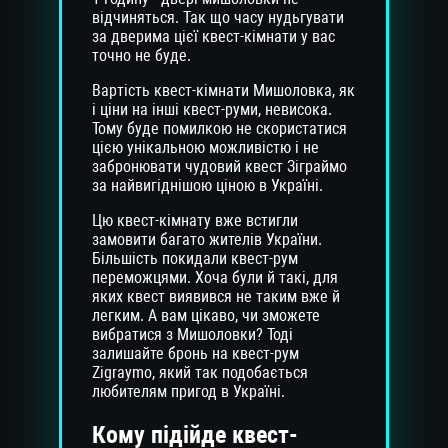
відчиняться. Так що часу нудьгувати
за дверима цієї квест-кімнати у вас
точно не буде.
Вартість квест-кімнати Мишоловка, як
і ціни на інші квест-руми, невисока.
Тому буде помилкою не скористатися
цією унікальною можливістю і не
забронювати чудовий квест Зіграймо
за найвигіднішою ціною в Україні.
Цю квест-кімнату вже встигли
замовити багато жителів України.
Більшість покидали квест-рум
переможцями. Хоча були й такі, для
яких квест виявився не таким вже й
легким. А вам цікаво, чи зможете
вибратися з Мишоловки? Тоді
залишайте бронь на квест-рум
Zigraymo, який так подобається
любителям пригод в Україні.
Кому підійде квест-