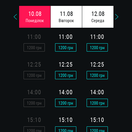
10.08
11.08
12.08
13.
Понедiлок
Вiвторок
Середа
Четв
11:00
11:00
11:00
11:
1200
грн
1200
грн
1200
грн
1200
г
12:25
12:25
12:25
12:
1200
грн
1200
грн
1200
грн
1200
г
14:00
14:00
14:00
14:
1200
грн
1200
грн
1200
грн
1200
г
15:10
15:10
15:10
15:
1200
грн
1200
грн
1200
грн
1200
г