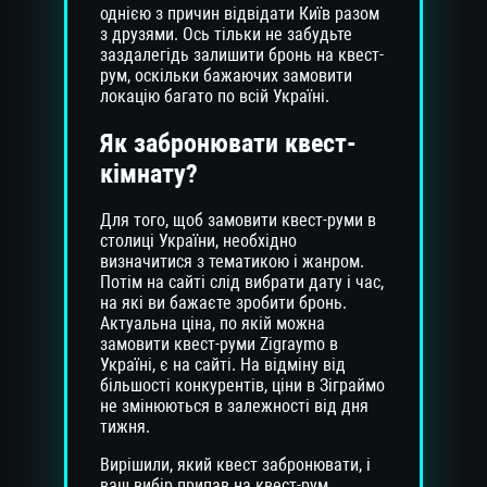
однією з причин відвідати Київ разом
з друзями. Ось тільки не забудьте
заздалегідь залишити бронь на квест-
рум, оскільки бажаючих замовити
локацію багато по всій Україні.
Як забронювати квест-
кімнату?
Для того, щоб замовити квест-руми в
столиці України, необхідно
визначитися з тематикою і жанром.
Потім на сайті слід вибрати дату і час,
на які ви бажаєте зробити бронь.
Актуальна ціна, по якій можна
замовити квест-руми Zigraymo в
Україні, є на сайті. На відміну від
більшості конкурентів, ціни в Зіграймо
не змінюються в залежності від дня
тижня.
Вирішили, який квест забронювати, і
ваш вибір припав на квест-рум