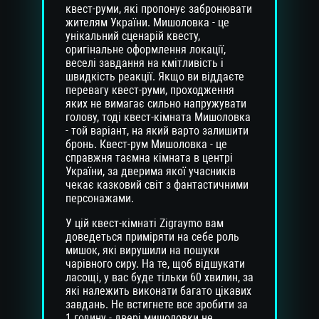
квест-руми, які пропонує забронювати
жителям України. Мишоловка - це
унікальний сценарій квесту,
оригінальне оформлення локації,
веселі завдання на кмітливість і
швидкість реакції. Якщо ви віддаєте
перевагу квест-руми, проходження
яких не вимагає сильно напружувати
голову, тоді квест-кімната Мишоловка
- той варіант, на який варто залишити
бронь. Квест-рум Мишоловка - це
справжня таємна кімната в центрі
України, за дверима якої учасників
чекає казковий світ з фантастичними
персонажами.
У цій квест-кімнаті Zigraymo вам
доведеться приміряти на себе роль
мишок, які вирушили на пошуки
чарівного сиру. На те, щоб відшукати
ласощі, у вас буде тільки 60 хвилин, за
які належить виконати багато цікавих
завдань. Не встигнете все зробити за
1 годину - двері мишоловки не