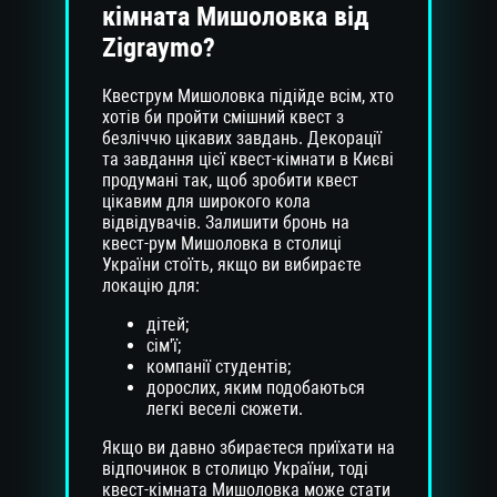
кімната Мишоловка від
Zigraymo?
Квеструм Мишоловка підійде всім, хто
хотів би пройти смішний квест з
безліччю цікавих завдань. Декорації
та завдання цієї квест-кімнати в Києві
продумані так, щоб зробити квест
цікавим для широкого кола
відвідувачів. Залишити бронь на
квест-рум Мишоловка в столиці
України стоїть, якщо ви вибираєте
локацію для:
дітей;
сім'ї;
компанії студентів;
дорослих, яким подобаються
легкі веселі сюжети.
Якщо ви давно збираєтеся приїхати на
відпочинок в столицю України, тоді
квест-кімната Мишоловка може стати