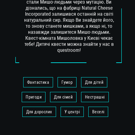
стали Мишо-людьми через мутацію. Ви
дізнались, що на фабриці Natural Cheese
Incorporated залишився останній на світі
натуральний сир. Якщо Ви знайдете його,
то знову станете мишками, а якщо ні, то
назавжди залишитеся Мишо-людьми.
Квест-кімната Мишоловка у Києві чекає
тебе! Дитячі квести можна знайти у нас в
questroom!
Фантастика
Гумор
Для дітей
Пригоди
Для сімей
Нестрашні
Для дорослих
У центрі
Веселі