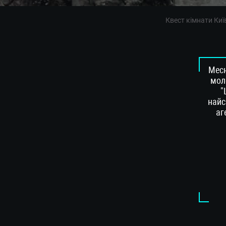
Квест кімнати Киї
Месн
моло
"
найс
аг