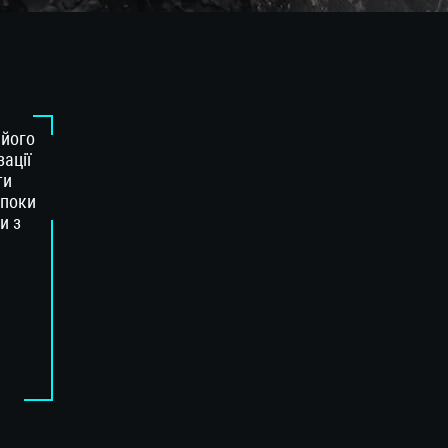
 його
зації
ти
 поки
и з