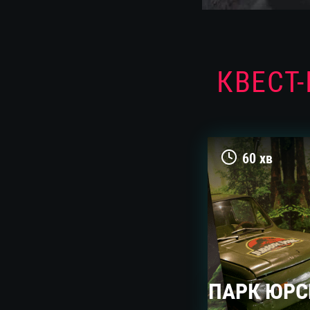
КВЕСТ
60 хв
ПАРК ЮРС