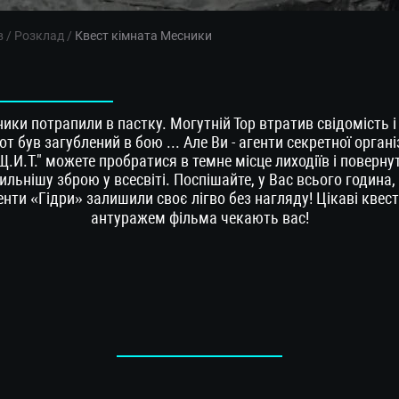
в
/
Розклад
/
Квест кімната Месники
ики потрапили в пастку. Могутній Тор втратив свідомість і
т був загублений в бою ... Але Ви - агенти секретної органі
Щ.И.Т." можете пробратися в темне місце лиходіїв і поверну
ильнішу зброю у всесвіті. Поспішайте, у Вас всього година,
енти «Гідри» залишили своє лігво без нагляду! Цікаві квест
антуражем фільма чекають вас!