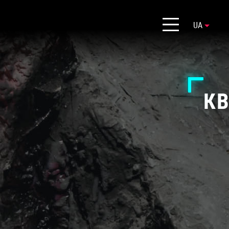
UA
КВ