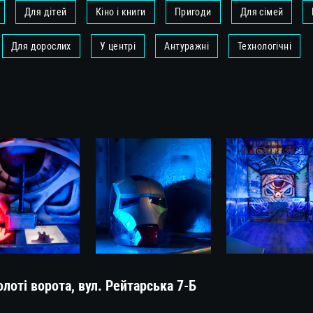
Для дітей
Кіно і книги
Пригоди
Для сімей
Для дорослих
У центрі
Антуражні
Технологічні
оті ворота, вул. Рейтарська 7-Б