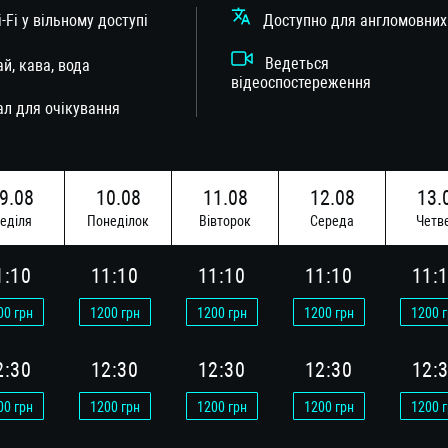
Fi у вільному доступі
Доступно для англомовних
Ведеться
, кава, вода
відеоспостереження
 для очікування
9.08
10.08
11.08
12.08
13.
едiля
Понедiлок
Вiвторок
Середа
Четв
6.08
17.08
1:10
11:10
11:10
11:10
11:
едiля
Понедiлок
00
грн
1200
грн
1200
грн
1200
грн
1200
г
2:30
12:30
12:30
12:30
12:
00
грн
1200
грн
1200
грн
1200
грн
1200
г