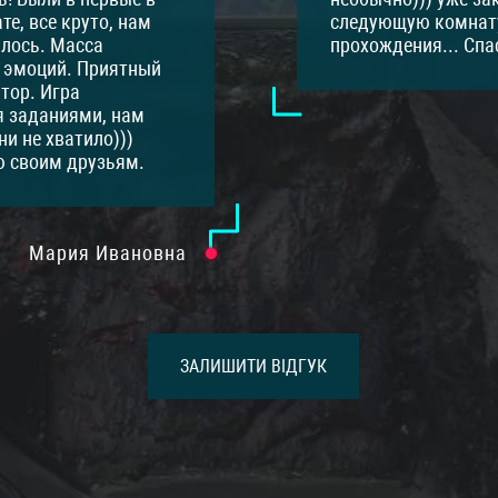
00
грн
1200
грн
те, все круто, нам
следующую комнат
илось. Масса
прохождения... Спа
6:20
16:20
 эмоций. Приятный
тор. Игра
00
грн
1200
грн
 заданиями, нам
и не хватило)))
 своим друзьям.
7:40
17:40
00
грн
1300
грн
Мария Ивановна
9:10
19:10
00
грн
1300
грн
ЗАЛИШИТИ ВІДГУК
0:30
20:30
00
грн
1300
грн