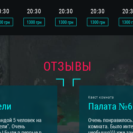
0:30
20:30
20:30
20:30
20:
00
грн
1300
грн
1300
грн
1300
грн
1300
г
1:10
11:10
00
грн
1200
грн
ОТЗЫВЫ
2:30
12:30
00
грн
1200
грн
3:50
13:50
Квест комната
ели
Палата №6
00
грн
1200
грн
ндой 5 человек на
Очень понравилось
5:00
15:00
ели". Очень
комната. Было инте
! Были в первые в
необычно))) уже за