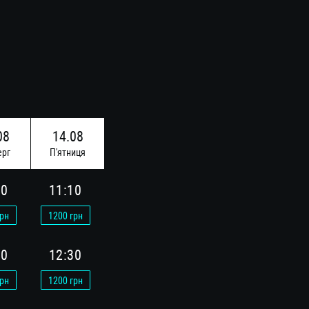
08
14.08
ерг
П'ятниця
10
11:10
рн
1200
грн
30
12:30
рн
1200
грн