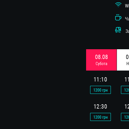
Wi-
Чай
Зал
08.08
0
Субота
Н
15.08
1
11:10
1
Субота
Н
1200
грн
12
12:30
1
1200
грн
12