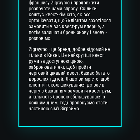
франшизу Zigraymo і продовжити
розпочате нами справу. Скільки
коштує квест-кімната, як все
організувати, щоб клієнтам захотілося
замовити у вас квест-рум вперше, а
потім залишати бронь знову і знову -
розповімо.
Zigraymo - це бренд, добре відомий не
тільки в Києві. Це найкрутіші квест-
руми за доступною ціною,
забронювати які, щоб пройти
черговий цікавий квест, бажає багато
дорослих і дітей. Якщо ви мрієте, щоб
клієнти також шикувалися до вас в
чергу з бажанням замовити квест-рум,
а кількість бронею збільшувалася з
кожним днем, тоді пропонуємо стати
частиною сім'ї Зіграймо.