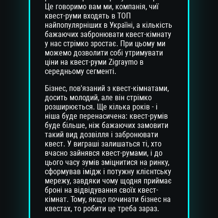
Це говоримо вам ми, компанія, чиї
квест-руми входять в ТОП
найпопулярніших в Україні, а кількість
бажаючих забронювати квест-кімнату
у нас стрімко зростає. При цьому ми
можемо дозволити собі утримувати
ціни на квест-руми Zigraymo в
середньому сегменті.
Бізнес, пов'язаний з квест-кімнатами,
досить молодий, але він стрімко
розширюється. Ще кілька років - і
ніша буде перенасичена: квест-румів
буде більше, ніж бажаючих замовити
такий вид дозвілля і забронювати
квест. У виграші залишаться ті, хто
вчасно зайнявся квест-румами, і до
цього часу зумів зміцнитися на ринку,
сформував імідж і потужну клієнтську
мережу, завдяки чому щодня приймає
броні на відвідування своїх квест-
кімнат. Тому, якщо починати бізнес на
квестах, то робити це треба зараз.