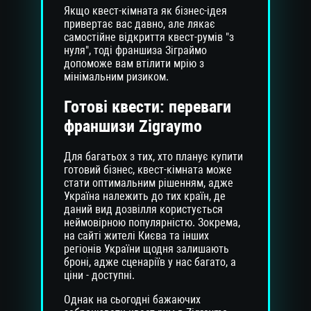
Якщо квест-кімната як бізнес-ідея
привертає вас давно, але лякає
самостійне відкриття квест-румів "з
нуля", тоді франшиза Зіграймо
допоможе вам втілити мрію з
мінімальним ризиком.
Готові квести: переваги
франшизи Zigraymo
Для багатьох з тих, хто планує купити
готовий бізнес, квест-кімната може
стати оптимальним рішенням, адже
Україна належить до тих країн, де
даний вид дозвілля користується
неймовірною популярністю. Зокрема,
на сайті жителі Києва та інших
регіонів України щодня залишають
броні, адже сценаріїв у нас багато, а
ціни - доступні.
Однак на сьогодні бажаючих