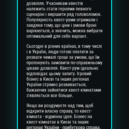
дозвілля. Учасникам квестів
належить стати героями певного
сценарію і вирішити ряд головоломок.
Популярність квест-руми отримали і
завдяки тому, що ціни і умови броні
варіюються, а значить, можна вибрати
оптимальний для себе варіант.
Сьогодні в різних країнах, в тому числі
і в Україні, люди готові платити за
розваги чималі гроші за умови, що їм
пропонують замовити по-справжньому
цікаве дозвілля. Квест-рум ідеально
відповідає цьому запиту. Ігровий
бізнес в Києві та інших регіонах
України стрімко розвивається,
бажаючих зайнятися квест-кімнатами
з'являється все більше.
Якщо ви роздумуєте над тим, щоб
відкрити власну справу, то квест-
кімната - відмінна ідея. Бізнес на
квест-кімнатах в Києві та інших
регіонах України - прибуткова справа.