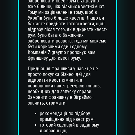
забронювати квест-рум в Zigraymo
вже більше, ніж вільних квест-кімнат.
Тому ми зацікавлені в тому, щоб в
Україні було більше квестів. Якщо ви
бажаєте придбати готові квести, щоб
відразу після того, як відкриєте квест-
рум, було багато бажаючих
забронювати розвага, тоді ми можемо
бути корисними один одному.
Компанія Zigraymo пропонує вам
франшизу для квест-руму.
Придбання франшизи у нас - це не
просто покупка бізнес-ідеї для
відкриття квест-кімнати, а
повноцінний пакет ресурсів і знань,
необхідних для запуску справи.
Замовити франшизу в Зіграймо -
значить, отримати:
рекомендації по підбору
приміщення під квест-рум;
готовий сценарій в заданому
діапазоні цін;