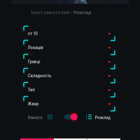
Квест кімнати Київ
/
Розклад
от 10
Локація
Гравці
Cкладность
Тип
Жанр
Кімнати
Розклад