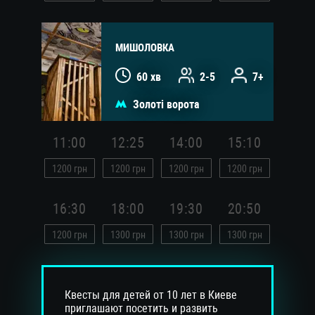
МИШОЛОВКА
60 хв
2-5
7+
Золоті ворота
11:00
12:25
14:00
15:10
1200
грн
1200
грн
1200
грн
1200
грн
16:30
18:00
19:30
20:50
1200
грн
1300
грн
1300
грн
1300
грн
Квесты для детей от 10 лет в Киеве
приглашают посетить и развить