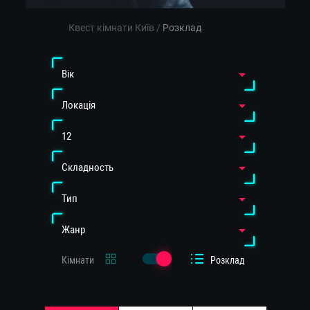
Квест кімнати Київ
/
Розклад
Вiк
Локація
12
Cкладность
Тип
Жанр
Кімнати
Розклад