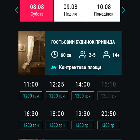
08.08
09.08
10.08
11.
Субота
Недiля
Понедiлок
Вiвто
ГОСТЬОВИЙ БУДИНОК ПРИВИДА
60 хв
2-5
14+
Контрактова площа
11:00
12:25
14:00
15:10
1200
грн
1200
грн
1200
грн
1200
грн
16:30
18:00
19:30
20:50
1200
грн
1300
грн
1300
грн
1300
грн