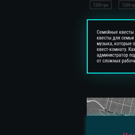
1200
грн
1200
гр
Семейные квесты в
квесты для семьи 
музыка, которые 
квест-комнату. Ка
администратор под
от сложных рабочи