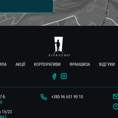
ИЛА
АКЦІЇ
КОРПОРАТИВИ
ФРАНШИЗА
ВIДГУКИ
7-Б
+380 96 651 90 10
а)
а 15/23
пл.)