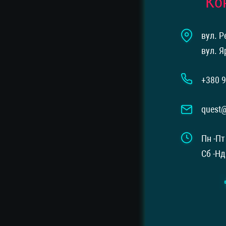
Ко
вул. Р
вул. Я
+380 9
quest
Пн -Пт
Сб -Нд