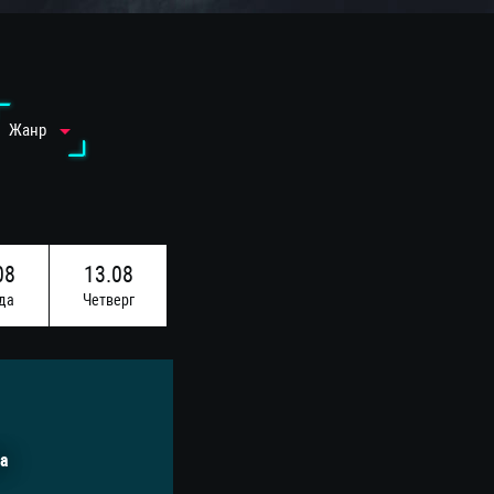
Жанр
08
13.08
да
Четверг
а