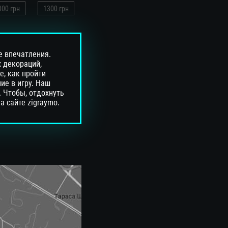
300
грн
1300
грн
е впечатления.
 декораций,
е, как пройти
ие в игру. Наш
 Чтобы, отдохнуть
а сайте zigraymo.