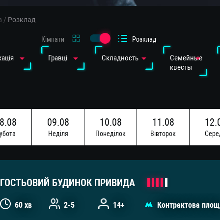
в
/
Розклад
Кімнати
Розклад
ація
Гравці
Cкладность
Семейные
квесты
8.08
09.08
10.08
11.08
12.
убота
Недiля
Понедiлок
Вiвторок
Сере
5.08
16.08
убота
Недiля
ГОСТЬОВИЙ БУДИНОК ПРИВИДА
60 хв
2-5
14+
Контрактова площ