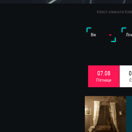
Квест кімнати Киї
Вiк
Лок
07.08
0
П'ятниця
С
14.08
1
П'ятниця
С