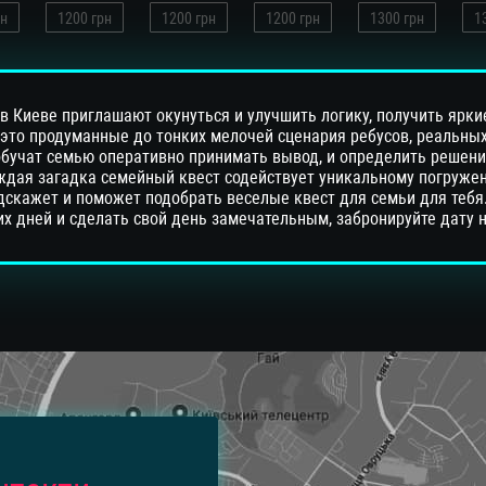
н
1200
грн
1200
грн
1200
грн
1300
грн
1
 Киеве приглашают окунуться и улучшить логику, получить ярки
это продуманные до тонких мелочей сценария ребусов, реальных
обучат семью оперативно принимать вывод, и определить решени
ждая загадка семейный квест содействует уникальному погружен
скажет и поможет подобрать веселые квест для семьи для тебя.
х дней и сделать свой день замечательным, забронируйте дату н